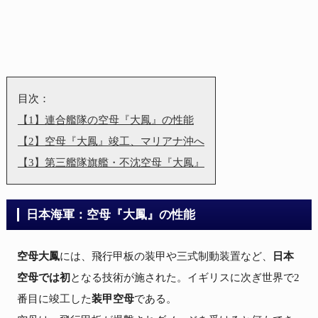
【1】連合艦隊の空母『大鳳』の性能
【2】空母『大鳳』竣工、マリアナ沖へ
【3】第三艦隊旗艦・不沈空母『大鳳』
日本海軍：空母『大鳳』の性能
空母大鳳
には、飛行甲板の装甲や三式制動装置など、
日本
空母では初
となる技術が施された。イギリスに次ぎ世界で2
番目に竣工した
装甲空母
である。
