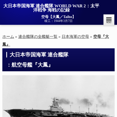
大日本帝国海軍 連合艦隊 WORLD WAR 2：太平
洋戦争 海戦の記録
空母【大鳳／Taiho】
竣工：1944年3月7日
ホーム
»
連合艦隊の全艦艇一覧
»
日本海軍の空母
»
空母『大
鳳』
大日本帝国海軍 連合艦隊

：航空母艦『大鳳』