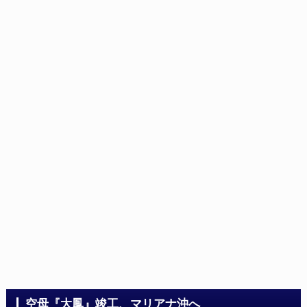
空母『大鳳』竣工、マリアナ沖へ