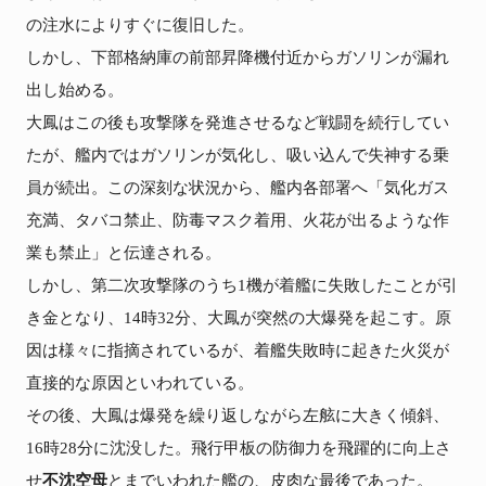
の注水によりすぐに復旧した。

しかし、下部格納庫の前部昇降機付近からガソリンが漏れ
出し始める。

大鳳はこの後も攻撃隊を発進させるなど戦闘を続行してい
たが、艦内ではガソリンが気化し、吸い込んで失神する乗
員が続出。この深刻な状況から、艦内各部署へ「気化ガス
充満、タバコ禁止、防毒マスク着用、火花が出るような作
業も禁止」と伝達される。

しかし、第二次攻撃隊のうち1機が着艦に失敗したことが引
き金となり、14時32分、大鳳が突然の大爆発を起こす。原
因は様々に指摘されているが、着艦失敗時に起きた火災が
直接的な原因といわれている。

その後、大鳳は爆発を繰り返しながら左舷に大きく傾斜、
16時28分に沈没した。飛行甲板の防御力を飛躍的に向上さ
せ
不沈空母
とまでいわれた艦の、皮肉な最後であった。