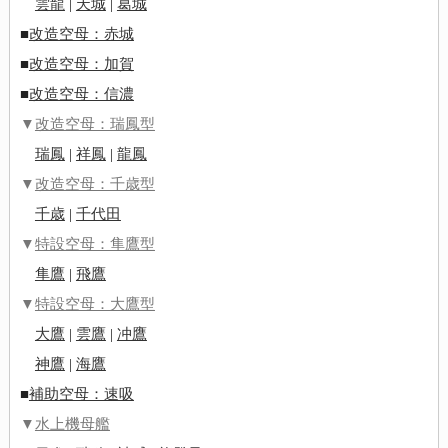
雲龍
|
天城
|
葛城
■
改造空母：赤城
■
改造空母：加賀
■
改造空母：信濃
▼
改造空母：瑞鳳型
瑞鳳
|
祥鳳
|
龍鳳
▼
改造空母：千歳型
千歳
|
千代田
▼
特設空母：隼鷹型
隼鷹
|
飛鷹
▼
特設空母：大鷹型
大鷹
|
雲鷹
|
冲鷹
神鷹
|
海鷹
■
補助空母：速吸
▼
水上機母艦