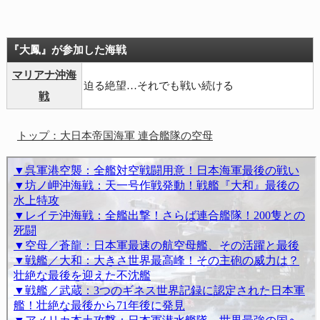
『大鳳』が参加した海戦
マリアナ沖海
迫る絶望…それでも戦い続ける
戦
トップ：大日本帝国海軍 連合艦隊の空母