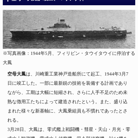
※写真画像：1944年5月、フィリピン・タウイタウイに停泊する
大鳳
空母大鳳
は、川崎重工業神戸造船所にて起工、1944年3月7
日に竣工した。一部に最新鋭の技術を装備する計画であり
ながら、工期は大幅に短縮され、さらに人手不足のため未
熟な徴用工たちによって建造されたという。また、盛り込
まれた様々な新基軸に、大鳳乗組員も不慣れであったとさ
れる。

3月28日、大鳳は、零式艦上戦闘機・彗星・天山・月光・零