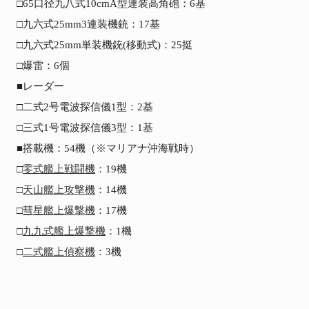
□65口径九八式10cmA型連装高角砲：6基

□九六式25mm3連装機銃：17基

□九六式25mm単装機銃(移動式)：25挺

□爆雷：6個

■レーダー

□二式2号電波探信儀1型：2基

□三式1号電波探信儀3型：1基

■搭載機：54機（※マリアナ沖海戦時）

□
零式艦上戦闘機
：19機

□
天山艦上攻撃機
：14機

□
彗星艦上爆撃機
：17機

□
九九式艦上爆撃機
：1機

□
二式艦上偵察機
：3機