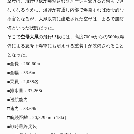
空母は、飛行甲板が爆撃されダメージを受けると何もでき
なくなるうえに、爆弾が貫通し内部で爆発すれば致命的な
損害となるが、大鳳以前に建造された空母は、まるで無防
備といった状態だった。

そこで
空母大鳳
の飛行甲板には、高度700mからの500kg爆
弾による急降下爆撃にも耐えうる重装甲が装備されること
となった。

■全長：260.60m

■全幅：33.6m

■乗員：2,038名

■排水量：37,268t

■巡航能力

□速力：33.69kt

□航続距離：20,329km（18kt）

■戦時最終兵装
