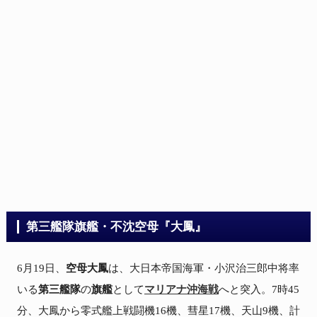
第三艦隊旗艦・不沈空母『大鳳』
6月19日、
空母大鳳
は、大日本帝国海軍・小沢治三郎中将率
いる
第三艦隊
の
旗艦
として
マリアナ沖海戦
へと突入。7時45
分、大鳳から零式艦上戦闘機16機、彗星17機、天山9機、計