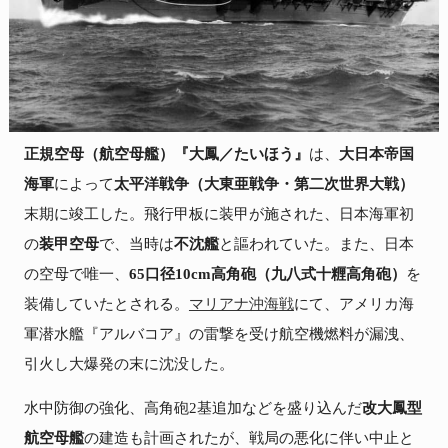
正規空母（航空母艦）『大鳳／たいほう』
は、
大日本帝国
海軍
によって
太平洋戦争（大東亜戦争・第二次世界大戦）
末期に竣工した。飛行甲板に装甲が施された、日本海軍初
の
装甲空母
で、当時は
不沈艦
と謳われていた。また、日本
の空母で唯一、
65口径10cm高角砲（九八式十糎高角砲）
を
装備していたとされる。
マリアナ沖海戦
にて、アメリカ海
軍潜水艦『アルバコア』の雷撃を受け航空機燃料が漏洩、
引火し大爆発の末に沈没した。
水中防御の強化、高角砲2基追加などを盛り込んだ
改大鳳型
航空母艦
の建造も計画されたが、戦局の悪化に伴い中止と