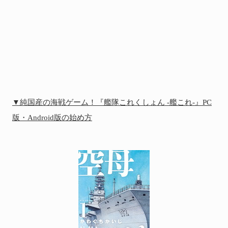
▼純国産の海戦ゲーム！『艦隊これくしょん -艦これ-』PC
版・Android版の始め方