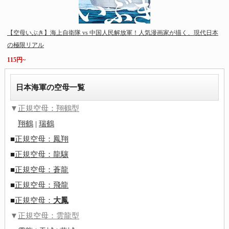
【空母いぶき】海上自衛隊 vs 中国人民解放軍！人気漫画家が描く、現代日本
の極限リアル
115円~
日本海軍の空母一覧
▼
正規空母：翔鶴型
翔鶴
|
瑞鶴
■
正規空母：鳳翔
■
正規空母：龍驤
■
正規空母：蒼龍
■
正規空母：飛龍
■
正規空母：
大鳳
▼
正規空母：雲龍型