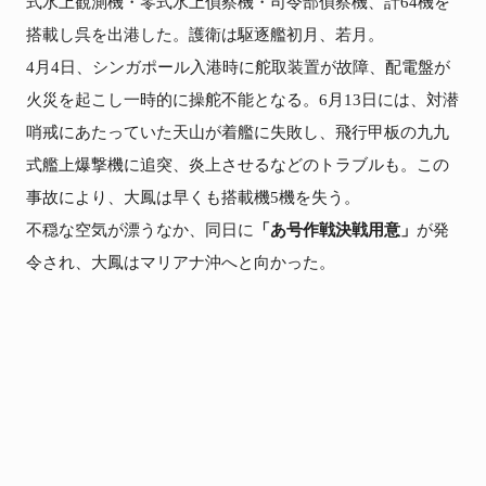
式水上観測機・零式水上偵察機・司令部偵察機、計64機を
搭載し呉を出港した。護衛は駆逐艦初月、若月。

4月4日、シンガポール入港時に舵取装置が故障、配電盤が
火災を起こし一時的に操舵不能となる。6月13日には、対潜
哨戒にあたっていた天山が着艦に失敗し、飛行甲板の九九
式艦上爆撃機に追突、炎上させるなどのトラブルも。この
事故により、大鳳は早くも搭載機5機を失う。

不穏な空気が漂うなか、同日に
「あ号作戦決戦用意」
が発
令され、大鳳はマリアナ沖へと向かった。