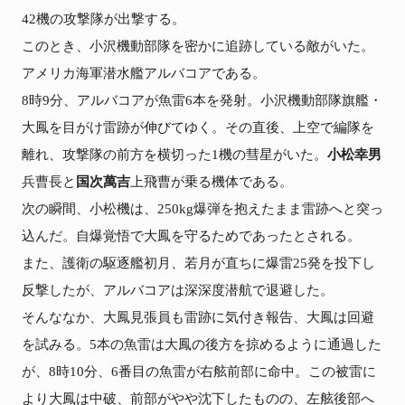
42機の攻撃隊が出撃する。

このとき、小沢機動部隊を密かに追跡している敵がいた。
アメリカ海軍潜水艦アルバコアである。

8時9分、アルバコアが魚雷6本を発射。小沢機動部隊旗艦・
大鳳を目がけ雷跡が伸びてゆく。その直後、上空で編隊を
離れ、攻撃隊の前方を横切った1機の彗星がいた。
小松幸男
兵曹長と
国次萬吉
上飛曹が乗る機体である。

次の瞬間、小松機は、250kg爆弾を抱えたまま雷跡へと突っ
込んだ。自爆覚悟で大鳳を守るためであったとされる。

また、護衛の駆逐艦初月、若月が直ちに爆雷25発を投下し
反撃したが、アルバコアは深深度潜航で退避した。

そんななか、大鳳見張員も雷跡に気付き報告、大鳳は回避
を試みる。5本の魚雷は大鳳の後方を掠めるように通過した
が、8時10分、6番目の魚雷が右舷前部に命中。この被雷に
より大鳳は中破、前部がやや沈下したものの、左舷後部へ