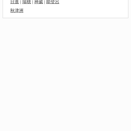
日進
|
瑞穂
|
神威
|
能登呂
秋津洲