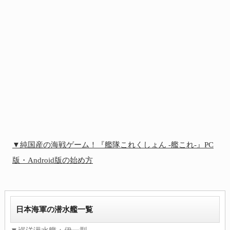
▼純国産の海戦ゲーム！『艦隊これくしょん -艦これ-』PC
版・Android版の始め方
日本海軍の潜水艦一覧