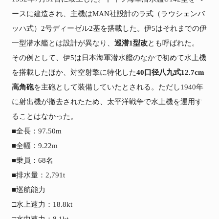
ースに建造され、主機はMAN社設計のラ式（ラウシェンバ
ッハ式）2号ディーゼル2基を搭載した。伊5はそれまでの伊
一型潜水艦とは設計が異なり、
巡潜1型改
とも呼ばれた。

その例として、伊5は日本海軍潜水艦のなかで初めて水上機
を搭載したほか、対空射撃に特化した
40口径八九式12.7cm
高角砲
を主砲として装備していたとされる。ただし1940年
に射出機が撤去されたため、太平洋戦争で水上機を運用す
ることはなかった。

■全長：97.50m

■全幅：9.22m

■乗員：68名

■排水量：2,791t

■巡航能力

□水上速力：18.8kt
