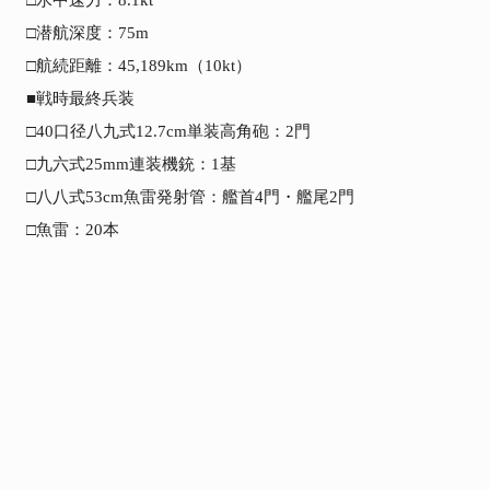
□水中速力：8.1kt

□潜航深度：75m

□航続距離：45,189km（10kt）

■戦時最終兵装

□40口径八九式12.7cm単装高角砲：2門

□九六式25mm連装機銃：1基

□八八式53cm魚雷発射管：艦首4門・艦尾2門

□魚雷：20本