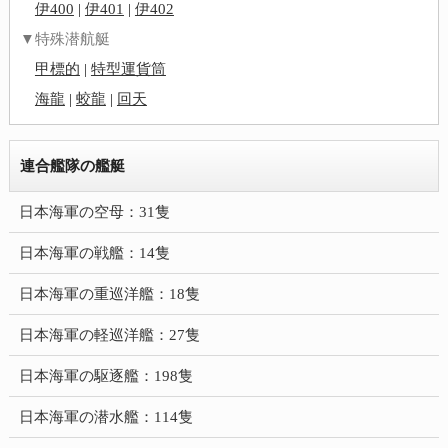
伊400
|
伊401
|
伊402
▼特殊潜航艇
甲標的
|
特型運貨筒
海龍
|
蛟龍
|
回天
連合艦隊の艦艇
日本海軍の空母：31隻
日本海軍の戦艦：14隻
日本海軍の重巡洋艦：18隻
日本海軍の軽巡洋艦：27隻
日本海軍の駆逐艦：198隻
日本海軍の潜水艦：114隻