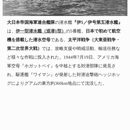
大日本帝国海軍連合艦隊
の潜水艦
『伊5／伊号第五潜水艦』
は、
伊一型潜水艦（巡潜1型）
の5番艦。
日本で初めて航空
機を搭載した潜水空母
である。
太平洋戦争（大東亜戦争・
第二次世界大戦）
では、攻略支援や哨戒活動、輸送任務な
ど様々な作戦に投入された。1944年7月19日、アメリカ海
軍空母『ホガットベイ』を中核とする対潜部隊に発見さ
れ、駆逐艦『ワイマン』が発射した対潜迫撃砲ヘッジホッ
グによりグアムの東方約360km地点にて沈没した。