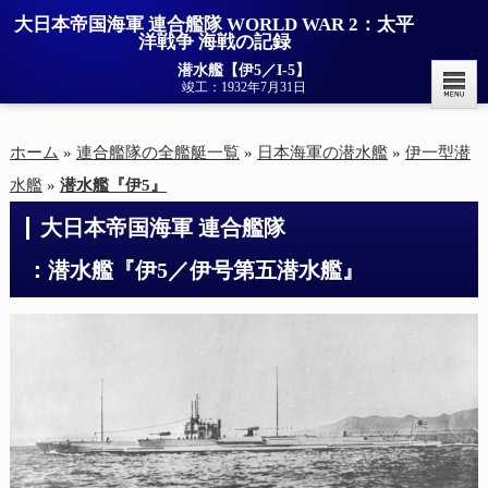
大日本帝国海軍 連合艦隊 WORLD WAR 2：太平
洋戦争 海戦の記録
潜水艦【伊5／I-5】
竣工：1932年7月31日
ホーム
»
連合艦隊の全艦艇一覧
»
日本海軍の潜水艦
»
伊一型潜
水艦
»
潜水艦『伊5』
大日本帝国海軍 連合艦隊

：潜水艦『伊5／伊号第五潜水艦』