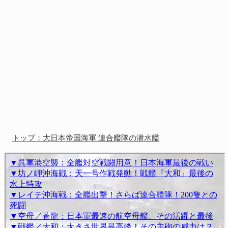
トップ：大日本帝国海軍 連合艦隊の潜水艦