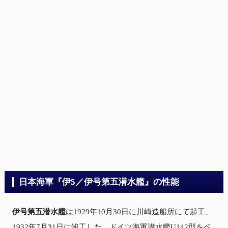
日本海軍『伊5／伊号第五潜水艦』の性能
伊号第五潜水艦
は1929年10月30日に川崎造船所にて起工、
1932年7月31日に竣工した。ドイツ海軍潜水艦U142型をベ