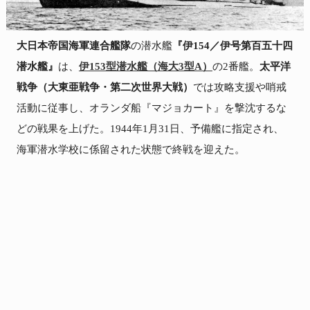
大日本帝国海軍連合艦隊
の潜水艦
『伊154／伊号第百五十四
潜水艦』
は、
伊153型潜水艦（海大3型A）
の2番艦。
太平洋
戦争（大東亜戦争・第二次世界大戦）
では攻略支援や哨戒
活動に従事し、オランダ船『マジョカート』を撃沈するな
どの戦果を上げた。1944年1月31日、予備艦に指定され、
海軍潜水学校に係留された状態で終戦を迎えた。