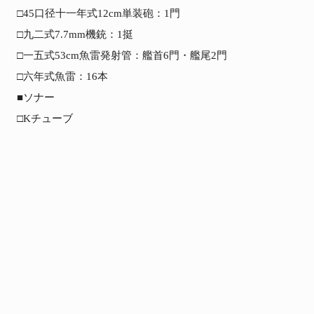
□45口径十一年式12cm単装砲：1門

□九二式7.7mm機銃：1挺

□一五式53cm魚雷発射管：艦首6門・艦尾2門

□六年式魚雷：16本

■ソナー

□Kチューブ