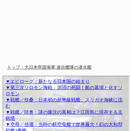
トップ：大日本帝国海軍 連合艦隊の潜水艦