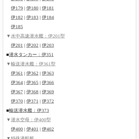
伊179
|
伊180
|
伊181
伊182
|
伊183
|
伊184
伊185
▼
水中高速潜水艦：伊201型
伊201
|
伊202
|
伊203
■
潜水タンカー：伊351
▼
輸送潜水艦：伊361型
伊361
|
伊362
|
伊363
伊364
|
伊365
|
伊366
伊367
|
伊368
|
伊369
伊370
|
伊371
|
伊372
■
輸送潜水艦：伊373
▼
潜水空母：伊400型
伊400
|
伊401
|
伊402
▼特殊潜航艇