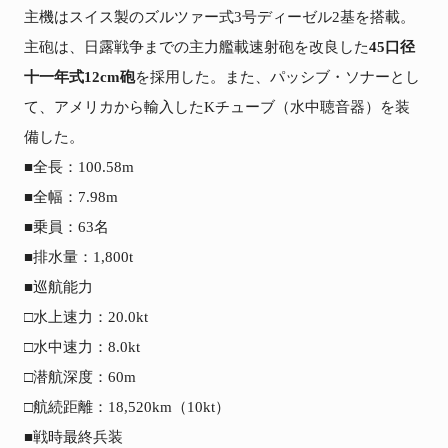
主機はスイス製のズルツァー式3号ディーゼル2基を搭載。
主砲は、日露戦争までの主力艦載速射砲を改良した
45口径
十一年式12cm砲
を採用した。また、パッシブ・ソナーとし
て、アメリカから輸入したKチューブ（水中聴音器）を装
備した。

■全長：100.58m

■全幅：7.98m

■乗員：63名

■排水量：1,800t

■巡航能力

□水上速力：20.0kt

□水中速力：8.0kt

□潜航深度：60m

□航続距離：18,520km（10kt）

■戦時最終兵装
