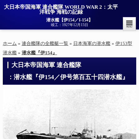
大日本帝国海軍 連合艦隊 WORLD WAR 2：太平
洋戦争 海戦の記録
潜水艦【伊154／I-154】
竣工：1927年12月15日
ホーム
»
連合艦隊の全艦艇一覧
»
日本海軍の潜水艦
»
伊153型
潜水艦
»
潜水艦『伊154』
大日本帝国海軍 連合艦隊

：潜水艦『伊154／伊号第百五十四潜水艦』