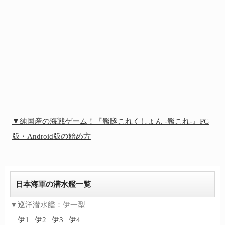
▼純国産の海戦ゲーム！『艦隊これくしょん -艦これ-』PC
版・Android版の始め方
日本海軍の潜水艦一覧
▼
巡洋潜水艦：伊一型
伊1
|
伊2
|
伊3
|
伊4