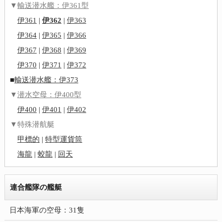
▼
輸送潜水艦：伊361型
伊361
|
伊362
|
伊363
伊364
|
伊365
|
伊366
伊367
|
伊368
|
伊369
伊370
|
伊371
|
伊372
■
輸送潜水艦：伊373
▼
潜水空母：伊400型
伊400
|
伊401
|
伊402
▼特殊潜航艇
甲標的
|
特型運貨筒
海龍
|
蛟龍
|
回天
連合艦隊の艦艇
日本海軍の空母：31隻