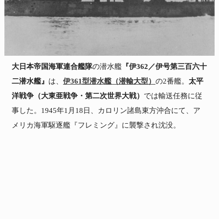
大日本帝国海軍連合艦隊
の潜水艦
『伊362／伊号第三百六十
二潜水艦』
は、
伊361型潜水艦（潜輸大型）
の2番艦。
太平
洋戦争（大東亜戦争・第二次世界大戦）
では輸送任務に従
事した。1945年1月18日、カロリン諸島東方沖合にて、ア
メリカ海軍駆逐艦『フレミング』に襲撃され沈没。