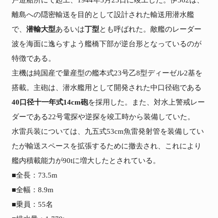
戸造船所にて起工、1944年5月25日に竣工した。伊362は、
離島への隠密輸送を目的として設計された輸送用潜水艦
で、
潜輸大型
あるいは
丁型
とも呼ばれた。敵艦のレーダー
波を海面に逸らすよう艦橋下部が逆台形となっているのが
特徴である。

主機は純国産で量産型の艦本式23号乙8型ディーゼル2基を
搭載。主砲は、潜水艦用として開発された中口径砲である
40口径十一年式14cm砲
を採用した。また、対水上警戒レー
ダーである22号電探や逆探を竣工時から装備していた。

水雷兵装については、九五式53cm魚雷発射管を装備してい
たが輸送スペースを拡張するために撤去され、これにより
艦内積載能力が90tに増大したとされている。

■全長：73.5m

■全幅：8.9m

■乗員：55名
