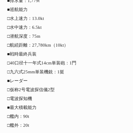
■排水量：1,779t

■巡航能力

□水上速力：13.0kt

□水中速力：6.5kt

□潜航深度：75m

□航続距離：27,780km（10kt）

■戦時最終兵装

□40口径十一年式14cm単装砲：1門

□九六式25mm単装機銃：1挺

■レーダー

□仮称2号電波探信儀2型

□電波探知機

■最大積載能力

□艦内：90t

□艦外：20t