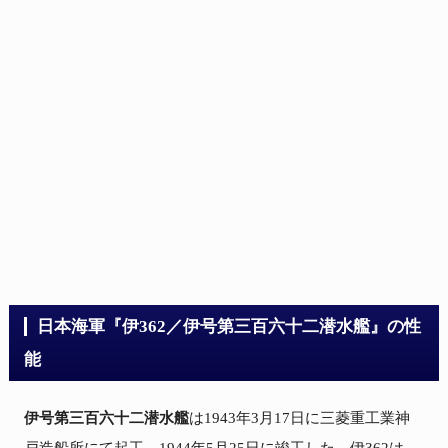
日本海軍『伊362／伊号第三百六十二潜水艦』の性
能
伊号第三百六十二潜水艦
は1943年3月17日に三菱重工業神