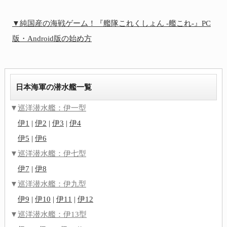
▼純国産の海戦ゲーム！『艦隊これくしょん -艦これ-』PC
版・Android版の始め方
日本海軍の潜水艦一覧
▼
巡洋潜水艦：伊一型
伊1
|
伊2
|
伊3
|
伊4
伊5
|
伊6
▼
巡洋潜水艦：伊七型
伊7
|
伊8
▼
巡洋潜水艦：伊九型
伊9
|
伊10
|
伊11
|
伊12
▼
巡洋潜水艦：伊13型