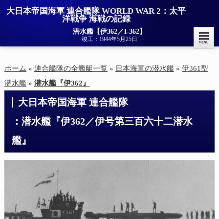
大日本帝国海軍 連合艦隊 WORLD WAR 2：太平
洋戦争 海戦の記録
潜水艦【伊362／I-362】
竣工：1944年5月25日
ホーム
»
連合艦隊の全艦艇一覧
»
日本海軍の潜水艦
»
伊361型
潜水艦
»
潜水艦『伊362』
大日本帝国海軍 連合艦隊

：潜水艦『伊362／伊号第三百六十二潜水
艦』