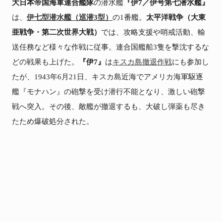
大日本帝国海軍連合艦隊
の潜水艦
『伊7／伊号第七潜水艦』
は、
伊七型潜水艦（巡潜3型）
の1番艦。
太平洋戦争（大東
亜戦争・第二次世界大戦）
では、攻略支援や哨戒活動、輸
送任務など様々な作戦に従事。連合国艦船3隻を撃沈するな
どの戦果も上げた。
『伊7』
は
キスカ島撤退作戦
にも参加し
たが、1943年6月21日、キスカ島近海でアメリカ海軍駆逐
艦『モナハン』の砲撃を受け潜行不能となり、激しい砲撃
戦へ突入。その後、敵艦が撤退するも、大破し弾薬も尽き
たため爆破処分された。