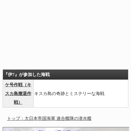
『伊7』が参加した海戦
ケ号作戦（キ
スカ島撤退作
キスカ島の奇跡とミステリーな海戦
戦）
トップ：大日本帝国海軍 連合艦隊の潜水艦