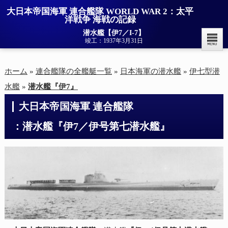
大日本帝国海軍 連合艦隊 WORLD WAR 2：太平
洋戦争 海戦の記録
潜水艦【伊7／I-7】
竣工：1937年3月31日
ホーム
»
連合艦隊の全艦艇一覧
»
日本海軍の潜水艦
»
伊七型潜
水艦
»
潜水艦『伊7』
大日本帝国海軍 連合艦隊

：潜水艦『伊7／伊号第七潜水艦』