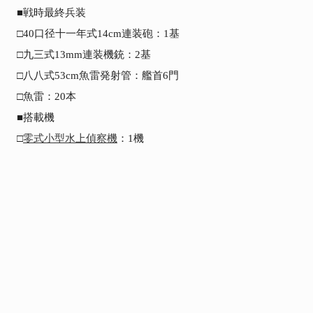
■戦時最終兵装

□40口径十一年式14cm連装砲：1基

□九三式13mm連装機銃：2基

□八八式53cm魚雷発射管：艦首6門

□魚雷：20本

■搭載機

□
零式小型水上偵察機
：1機