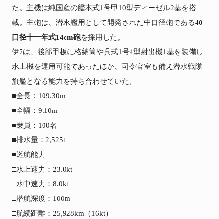
た。主機は純国産の艦本式1号甲10型ディーゼル2基を搭
載。主砲は、潜水艦用として開発された中口径砲である
40
口径十一年式14cm砲
を採用した。

伊7は、後部甲板に格納筒や呉式1号4型射出機1基を装備し
水上機を運用可能であったほか、司令官室も備え潜水戦隊
旗艦となる能力を持ち合わせていた。

■全長：109.30m

■全幅：9.10m

■乗員：100名

■排水量：2,525t

■巡航能力

□水上速力：23.0kt

□水中速力：8.0kt

□潜航深度：100m

□航続距離：25,928km（16kt）
