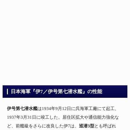
日本海軍『伊7／伊号第七潜水艦』の性能
伊号第七潜水艦
は1934年9月12日に呉海軍工廠にて起工、
1937年3月31日に竣工した。居住区拡大や通信能力強化な
ど、前艦級をさらに改良した伊7は、
巡潜3型
とも呼ばれ