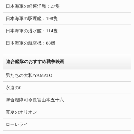
日本海軍の軽巡洋艦：27隻
日本海軍の駆逐艦：198隻
日本海軍の潜水艦：114隻
日本海軍の航空機：88機
連合艦隊のおすすめ戦争映画
男たちの大和/YAMATO
永遠の0
聯合艦隊司令長官山本五十六
真夏のオリオン
ローレライ