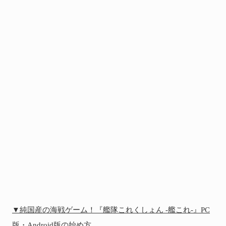
▼純国産の海戦ゲーム！『艦隊これくしょん -艦これ-』PC
版・Android版の始め方