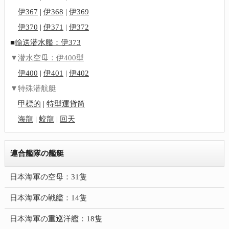
伊367
|
伊368
|
伊369
伊370
|
伊371
|
伊372
■
輸送潜水艦：伊373
▼
潜水空母：伊400型
伊400
|
伊401
|
伊402
▼特殊潜航艇
甲標的
|
特型運貨筒
海龍
|
蛟龍
|
回天
連合艦隊の艦艇
日本海軍の空母：31隻
日本海軍の戦艦：14隻
日本海軍の重巡洋艦：18隻