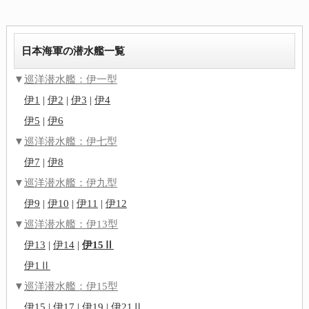
日本海軍の潜水艦一覧
▼
巡洋潜水艦：伊一型
伊1
|
伊2
|
伊3
|
伊4
伊5
|
伊6
▼
巡洋潜水艦：伊七型
伊7
|
伊8
▼
巡洋潜水艦：伊九型
伊9
|
伊10
|
伊11
|
伊12
▼
巡洋潜水艦：伊13型
伊13
|
伊14
|
伊15Ⅱ
伊1Ⅱ
▼
巡洋潜水艦：伊15型
伊15
|
伊17
|
伊19
|
伊21Ⅱ