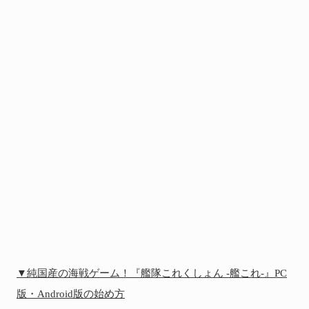
▼純国産の海戦ゲーム！『艦隊これくしょん -艦これ-』PC
版・Android版の始め方