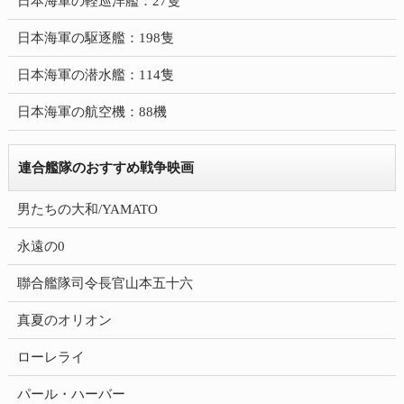
日本海軍の軽巡洋艦：27隻
日本海軍の駆逐艦：198隻
日本海軍の潜水艦：114隻
日本海軍の航空機：88機
連合艦隊のおすすめ戦争映画
男たちの大和/YAMATO
永遠の0
聯合艦隊司令長官山本五十六
真夏のオリオン
ローレライ
パール・ハーバー