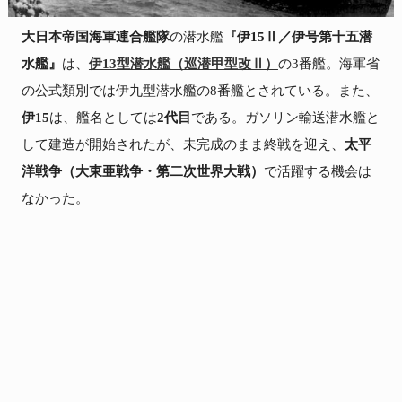
大日本帝国海軍連合艦隊
の潜水艦
『伊15Ⅱ／伊号第十五潜
水艦』
は、
伊13型潜水艦（巡潜甲型改Ⅱ）
の3番艦。海軍省
の公式類別では伊九型潜水艦の8番艦とされている。また、
伊15
は、艦名としては
2代目
である。ガソリン輸送潜水艦と
して建造が開始されたが、未完成のまま終戦を迎え、
太平
洋戦争（大東亜戦争・第二次世界大戦）
で活躍する機会は
なかった。