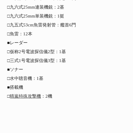
□九六式25mm連装機銃：2基

□九六式25mm単装機銃：1挺

□九五式53cm魚雷発射管：艦首6門

□魚雷：12本

■レーダー

□仮称2号電波探信儀2型：1基

□三式1号電波探信儀3型：1基

■ソナー

□水中聴音機：1基

■搭載機

□
晴嵐特殊攻撃機
：2機