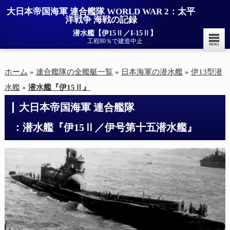
大日本帝国海軍 連合艦隊 WORLD WAR 2：太平
洋戦争 海戦の記録
潜水艦【伊15Ⅱ／I-15Ⅱ】
工程80％で建造中止
ホーム
»
連合艦隊の全艦艇一覧
»
日本海軍の潜水艦
»
伊13型潜
水艦
»
潜水艦『伊15Ⅱ』
大日本帝国海軍 連合艦隊

：潜水艦『伊15Ⅱ／伊号第十五潜水艦』