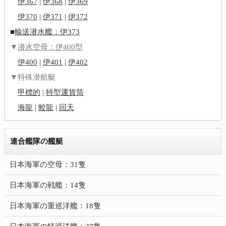
伊367
|
伊368
|
伊369
伊370
|
伊371
|
伊372
■
輸送潜水艦：伊373
▼
潜水空母：伊400型
伊400
|
伊401
|
伊402
▼特殊潜航艇
甲標的
|
特型運貨筒
海龍
|
蛟龍
|
回天
連合艦隊の艦艇
日本海軍の空母：31隻
日本海軍の戦艦：14隻
日本海軍の重巡洋艦：18隻