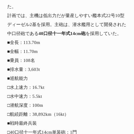
た。

計画では、主機は低出力だが量産しやすい艦本式22号10型
ディーゼル2基を採用。主砲は、潜水艦用として開発された
中口径砲である
40口径十一年式14cm砲
を採用していた。

■全長：113.70m

■全幅：11.70m

■乗員：108名

■排水量：3,603t

■巡航能力

□水上速力：16.7kt

□水中速力：5.5kt

□潜航深度：100m

□航続距離：38,892km（16kt）

■戦時最終兵装

□40口径十一年式14cm単装砲：1門
