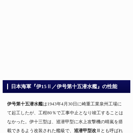
日本海軍『伊15Ⅱ／伊号第十五潜水艦』の性能
伊号第十五潜水艦
は1943年4月30日に崎重工業泉州工場に
て起工したが、工程80％で工事中止となり竣工することは
なかった。伊十三型は、巡潜甲型に水上攻撃機の晴嵐を搭
載できるよう改装された艦級で、
巡潜甲型改Ⅱ
とも呼ばれ