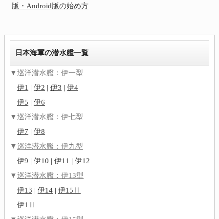
版・Android版の始め方
日本海軍の潜水艦一覧
▼
巡洋潜水艦：伊一型
伊1
|
伊2
|
伊3
|
伊4
伊5
|
伊6
▼
巡洋潜水艦：伊七型
伊7
|
伊8
▼
巡洋潜水艦：伊九型
伊9
|
伊10
|
伊11
|
伊12
▼
巡洋潜水艦：伊13型
伊13
|
伊14
|
伊15Ⅱ
伊1Ⅱ