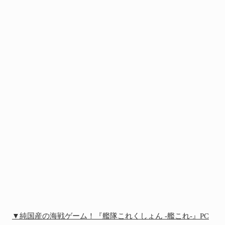
▼純国産の海戦ゲーム！『艦隊これくしょん -艦これ-』PC