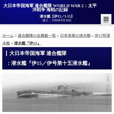
大日本帝国海軍 連合艦隊 WORLD WAR 2：太平
洋戦争 海戦の記録
潜水艦【伊15／I-15】
竣工：1940年9月30日
ホーム
»
連合艦隊の全艦艇一覧
»
日本海軍の潜水艦
»
伊15型潜
水艦
»
潜水艦『伊15』
大日本帝国海軍 連合艦隊

：潜水艦『伊15／伊号第十五潜水艦』