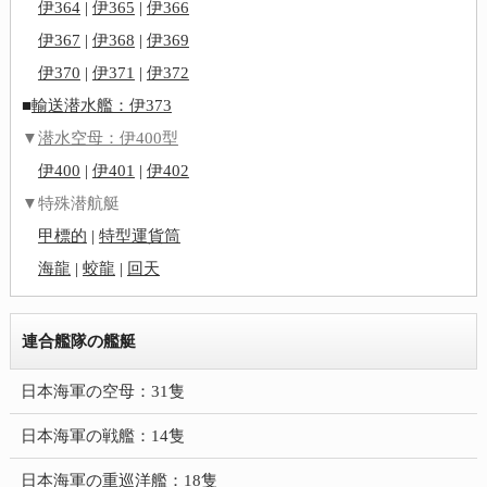
伊364
|
伊365
|
伊366
伊367
|
伊368
|
伊369
伊370
|
伊371
|
伊372
■
輸送潜水艦：伊373
▼
潜水空母：伊400型
伊400
|
伊401
|
伊402
▼特殊潜航艇
甲標的
|
特型運貨筒
海龍
|
蛟龍
|
回天
連合艦隊の艦艇
日本海軍の空母：31隻
日本海軍の戦艦：14隻
日本海軍の重巡洋艦：18隻