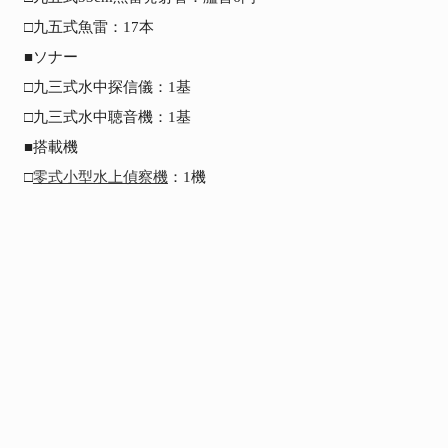
□九五式魚雷：17本

■ソナー

□九三式水中探信儀：1基

□九三式水中聴音機：1基

■搭載機

□
零式小型水上偵察機
：1機