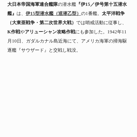
大日本帝国海軍連合艦隊
の潜水艦
『伊15／伊号第十五潜水
艦』
は、
伊15型潜水艦（巡潜乙型）
の1番艦。
太平洋戦争
（大東亜戦争・第二次世界大戦）
では哨戒活動に従事し、
K作戦
や
アリューシャン攻略作戦
にも参加した。1942年11
月10日、ガダルカナル島近海にて、アメリカ海軍の掃海駆
逐艦『サウザード』と交戦し戦没。