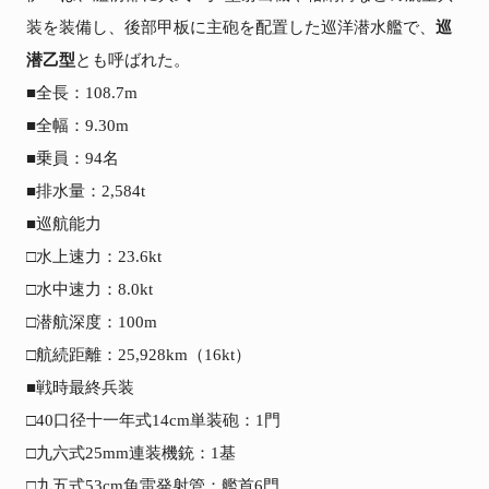
装を装備し、後部甲板に主砲を配置した巡洋潜水艦で、
巡
潜乙型
とも呼ばれた。

■全長：108.7m

■全幅：9.30m

■乗員：94名

■排水量：2,584t

■巡航能力

□水上速力：23.6kt

□水中速力：8.0kt

□潜航深度：100m

□航続距離：25,928km（16kt）

■戦時最終兵装

□40口径十一年式14cm単装砲：1門

□九六式25mm連装機銃：1基

□九五式53cm魚雷発射管：艦首6門
