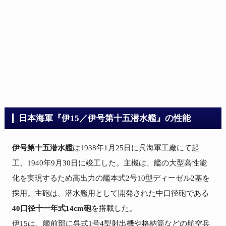
日本海軍『伊15／伊号第十五潜水艦』の性能
伊号第十五潜水艦
は1938年1月25日に呉海軍工廠にて起
工、1940年9月30日に竣工した。主機は、艦の大型高性能
化を実現するため高出力の艦本式2号10型ディーゼル2基を
採用。主砲は、潜水艦用として開発された中口径砲である
40口径十一年式14cm砲
を搭載した。

伊15は、艦前部に呉式1号4型射出機や格納筒などの航空兵