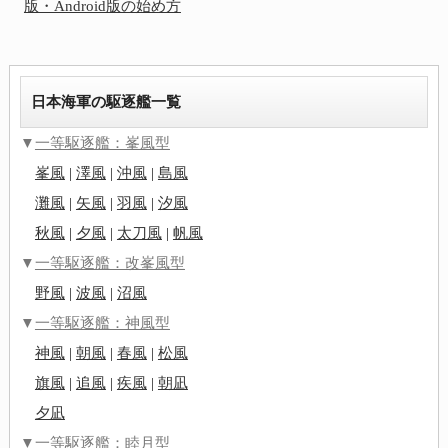
版・Android版の始め方
日本海軍の駆逐艦一覧
▼
一等駆逐艦：峯風型
峯風
|
澤風
|
沖風
|
島風
灘風
|
矢風
|
羽風
|
汐風
秋風
|
夕風
|
太刀風
|
帆風
▼
一等駆逐艦：改峯風型
野風
|
波風
|
沼風
▼
一等駆逐艦：神風型
神風
|
朝風
|
春風
|
松風
旗風
|
追風
|
疾風
|
朝凪
夕凪
▼
一等駆逐艦：睦月型