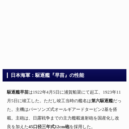
日本海軍：駆逐艦『早苗』の性能
駆逐艦早苗
は1922年4月5日に浦賀船渠にて起工、1923年11
月5日に竣工した。ただし竣工当時の艦名は
第六駆逐艦
だっ
た。主機はパーソンズ式オールギアードタービン2基を搭
載。主砲は、日露戦争までの主力艦載速射砲を国産化し改
良を加えた
45口径三年式12cm砲
を採用した。
