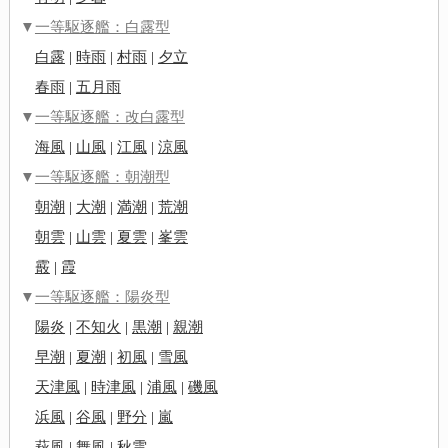
▼
一等駆逐艦：白露型
白露
|
時雨
|
村雨
|
夕立
春雨
|
五月雨
▼
一等駆逐艦：改白露型
海風
|
山風
|
江風
|
涼風
▼
一等駆逐艦：朝潮型
朝潮
|
大潮
|
満潮
|
荒潮
朝雲
|
山雲
|
夏雲
|
峯雲
霰
|
霞
▼
一等駆逐艦：陽炎型
陽炎
|
不知火
|
黒潮
|
親潮
早潮
|
夏潮
|
初風
|
雪風
天津風
|
時津風
|
浦風
|
磯風
浜風
|
谷風
|
野分
|
嵐
萩風
|
舞風
|
秋雲