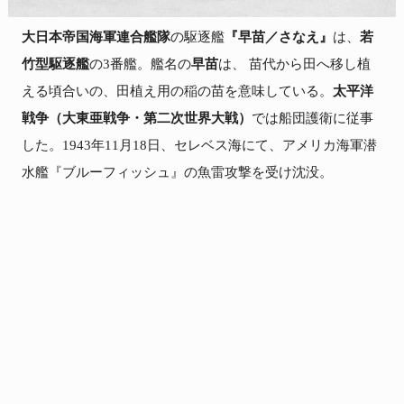
大日本帝国海軍連合艦隊
の駆逐艦
『早苗／さなえ』
は、
若
竹型駆逐艦
の3番艦。艦名の
早苗
は、 苗代から田へ移し植
える頃合いの、田植え用の稲の苗を意味している。
太平洋
戦争（大東亜戦争・第二次世界大戦）
では船団護衛に従事
した。1943年11月18日、セレベス海にて、アメリカ海軍潜
水艦『ブルーフィッシュ』の魚雷攻撃を受け沈没。