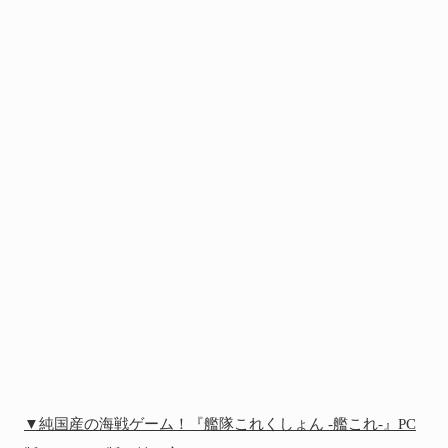
▼純国産の海戦ゲーム！『艦隊これくしょん -艦これ-』PC