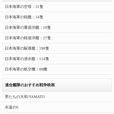
日本海軍の空母：31隻
日本海軍の戦艦：14隻
日本海軍の重巡洋艦：18隻
日本海軍の軽巡洋艦：27隻
日本海軍の駆逐艦：198隻
日本海軍の潜水艦：114隻
日本海軍の航空機：88機
連合艦隊のおすすめ戦争映画
男たちの大和/YAMATO
永遠の0