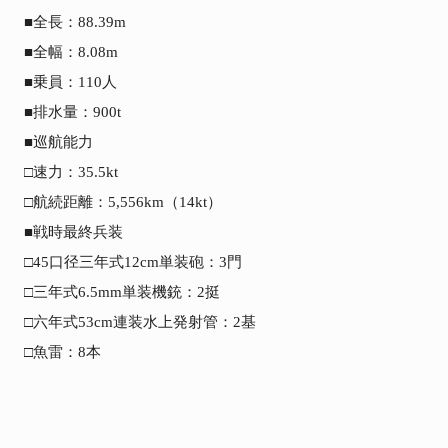
■全長：88.39m

■全幅：8.08m

■乗員：110人

■排水量：900t

■巡航能力

□速力：35.5kt

□航続距離：5,556km（14kt）

■戦時最終兵装

□45口径三年式12cm単装砲：3門

□三年式6.5mm単装機銃：2挺

□六年式53cm連装水上発射管：2基

□魚雷：8本