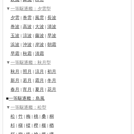
▼
一等駆逐艦：夕雲型
夕雲
|
巻雲
|
風雲
|
長波
巻波
|
高波
|
大波
|
清波
玉波
|
涼波
|
藤波
|
早波
浜波
|
沖波
|
岸波
|
朝霜
早霜
|
秋霜
|
清霜
▼
一等駆逐艦：秋月型
秋月
|
照月
|
涼月
|
初月
新月
|
若月
|
霜月
|
冬月
春月
|
宵月
|
夏月
|
花月
■
一等駆逐艦：島風
▼
一等駆逐艦：松型
松
|
竹
|
梅
|
桃
|
桑
|
桐
杉
|
槇
|
樅
|
樫
|
榧
|
楢