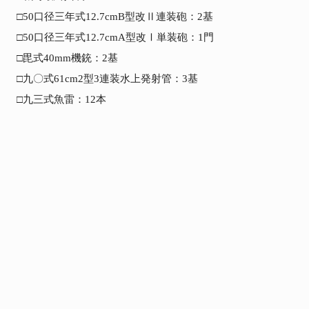
□50口径三年式12.7cmB型改Ⅱ連装砲：2基

□50口径三年式12.7cmA型改Ⅰ単装砲：1門

□毘式40mm機銃：2基

□九〇式61cm2型3連装水上発射管：3基

□九三式魚雷：12本