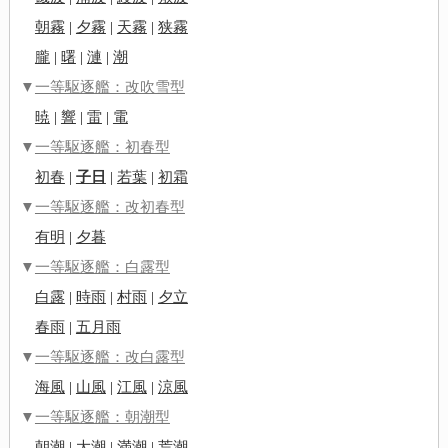
朝霧
|
夕霧
|
天霧
|
狭霧
朧
|
曙
|
漣
|
潮
▼
一等駆逐艦：改吹雪型
暁
|
響
|
雷
|
電
▼
一等駆逐艦：初春型
初春
|
子日
|
若葉
|
初霜
▼
一等駆逐艦：改初春型
有明
|
夕暮
▼
一等駆逐艦：白露型
白露
|
時雨
|
村雨
|
夕立
春雨
|
五月雨
▼
一等駆逐艦：改白露型
海風
|
山風
|
江風
|
涼風
▼
一等駆逐艦：朝潮型
朝潮
|
大潮
|
満潮
|
荒潮