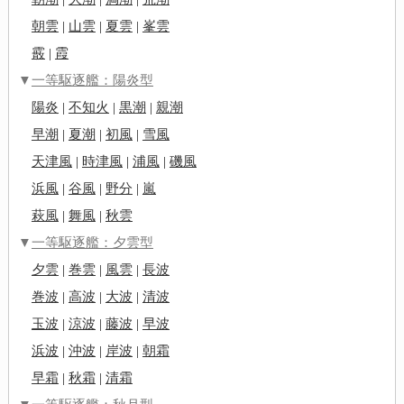
朝雲
|
山雲
|
夏雲
|
峯雲
霰
|
霞
▼
一等駆逐艦：陽炎型
陽炎
|
不知火
|
黒潮
|
親潮
早潮
|
夏潮
|
初風
|
雪風
天津風
|
時津風
|
浦風
|
磯風
浜風
|
谷風
|
野分
|
嵐
萩風
|
舞風
|
秋雲
▼
一等駆逐艦：夕雲型
夕雲
|
巻雲
|
風雲
|
長波
巻波
|
高波
|
大波
|
清波
玉波
|
涼波
|
藤波
|
早波
浜波
|
沖波
|
岸波
|
朝霜
早霜
|
秋霜
|
清霜