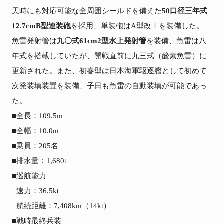
天時にも対応可能な全周囲シールドを備えた
50口径三年式
12.7cmB型連装砲
を採用、単装砲はA型改Ⅰを装備した。

魚雷発射管は
九〇式61cm2型水上発射管
を装備、魚雷は八
年式を搭載していたが、開戦直前に九三式（酸素魚雷）に
更新された。また、初春型は日本海軍駆逐艦として初めて
次発装填装置を装備、子日も魚雷の自動装填が可能であっ
た。

■全長：109.5m

■全幅：10.0m

■乗員：205名

■排水量：1,680t

■巡航能力

□速力：36.5kt

□航続距離：7,408km（14kt）

■戦時最終兵装
