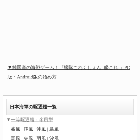
▼純国産の海戦ゲーム！『艦隊これくしょん -艦これ-』PC
版・Android版の始め方
日本海軍の駆逐艦一覧
▼
一等駆逐艦：峯風型
峯風
|
澤風
|
沖風
|
島風
灘風
|
矢風
|
羽風
|
汐風