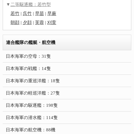
▼
二等駆逐艦：若竹型
若竹
|
呉竹
|
早苗
|
早蕨
朝顔
|
夕顔
|
芙蓉
|
刈萱
連合艦隊の艦艇・航空機
日本海軍の空母：31隻
日本海軍の戦艦：14隻
日本海軍の重巡洋艦：18隻
日本海軍の軽巡洋艦：27隻
日本海軍の駆逐艦：198隻
日本海軍の潜水艦：114隻
日本海軍の航空機：88機