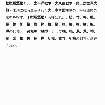
松型駆逐艦
とは、
太平洋戦争（大東亜戦争・第二次世界大
戦）
末期に戦時量産された
大日本帝国海軍
の一等駆逐艦の
艦型を指す。
丁型駆逐艦
とも呼ばれた。
松、竹、梅、桃、
桑、桐、杉、槇、樅、樫、榧、楢、桜、柳、椿、檜、楓、
欅
の18隻と、
改松型（橘型）
として
橘、楡、蔦、萩、柿、
菫、梨、椎、榎、楠、樺、初桜、雄竹、初梅
の14隻が建造
された。