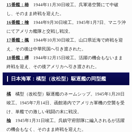
15番艦：椿
1944年11月30日竣工。呉軍港空襲にて中破
し、そのまま終戦を迎えた。
16番艦：檜
1944年9月30日竣工。1945年1月7日、マニラ沖
にてアメリカ艦隊と交戦し戦没。
17番艦：楓
1944年10月30日竣工。山口県近海で終戦を迎
え、その後は中華民国へ引き渡された。
18番艦：欅
1944年12月15日竣工。活躍の機会もないまま
終戦を迎え、その後アメリカへ引き渡された。
日本海軍：橘型（改松型）駆逐艦の同型艦
橘
橘型（改松型）駆逐艦のネームシップ。1945年1月20日
竣工。1945年7月14日、函館港内でアメリカ軍機の空襲を受
け、単艦での激しい戦闘の末に戦没。
楡
1945年1月31日竣工。呉鎮守府部隊に編入されるが活躍
の機会もなく、そのまま終戦を迎えた。