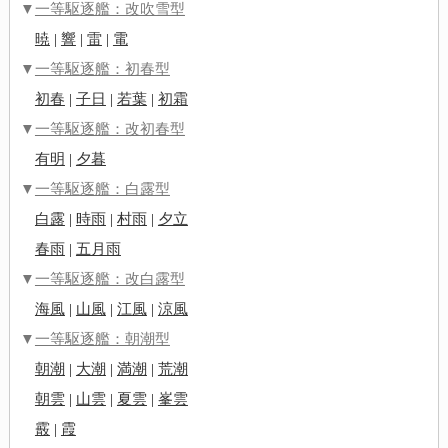
▼
一等駆逐艦：改吹雪型
暁
|
響
|
雷
|
電
▼
一等駆逐艦：初春型
初春
|
子日
|
若葉
|
初霜
▼
一等駆逐艦：改初春型
有明
|
夕暮
▼
一等駆逐艦：白露型
白露
|
時雨
|
村雨
|
夕立
春雨
|
五月雨
▼
一等駆逐艦：改白露型
海風
|
山風
|
江風
|
涼風
▼
一等駆逐艦：朝潮型
朝潮
|
大潮
|
満潮
|
荒潮
朝雲
|
山雲
|
夏雲
|
峯雲
霰
|
霞