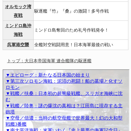
オルモック湾
駆逐艦『竹』『桑』の激闘！多号作戦
夜戦
ミンドロ島沖
ミンドロ島奪回のため礼号作戦発令！
海戦
呉軍港空襲
全艦対空戦闘用意！日本海軍最後の戦い
トップ：大日本帝国海軍 連合艦隊の駆逐艦