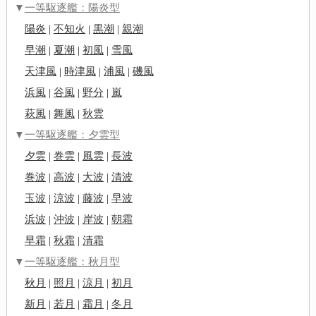
▼
一等駆逐艦：陽炎型
陽炎
|
不知火
|
黒潮
|
親潮
早潮
|
夏潮
|
初風
|
雪風
天津風
|
時津風
|
浦風
|
磯風
浜風
|
谷風
|
野分
|
嵐
萩風
|
舞風
|
秋雲
▼
一等駆逐艦：夕雲型
夕雲
|
巻雲
|
風雲
|
長波
巻波
|
高波
|
大波
|
清波
玉波
|
涼波
|
藤波
|
早波
浜波
|
沖波
|
岸波
|
朝霜
早霜
|
秋霜
|
清霜
▼
一等駆逐艦：秋月型
秋月
|
照月
|
涼月
|
初月
新月
|
若月
|
霜月
|
冬月