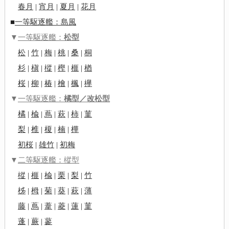
春月
|
宵月
|
夏月
|
花月
■
一等駆逐艦：島風
▼
一等駆逐艦：
松型
松
|
竹
|
梅
|
桃
|
桑
|
桐
杉
|
槇
|
樅
|
樫
|
榧
|
楢
桜
|
柳
|
椿
|
檜
|
楓
|
欅
▼
一等駆逐艦：
橘型／改松型
橘
|
楡
|
蔦
|
萩
|
柿
|
菫
梨
|
椎
|
榎
|
楠
|
樺
初桜
|
雄竹
|
初梅
▼
二等駆逐艦：樅型
樅
|
榧
|
楡
|
栗
|
梨
|
竹
柹
|
栂
|
菊
|
葵
|
萩
|
薄
藤
|
蔦
|
葦
|
菱
|
蓮
|
菫
蓬
|
蕨
|
蓼