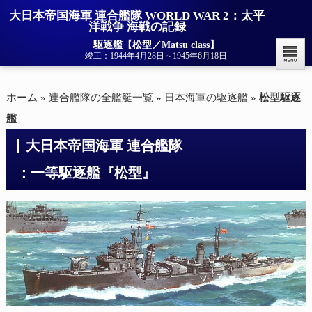
大日本帝国海軍 連合艦隊 WORLD WAR 2：太平
洋戦争 海戦の記録
駆逐艦【松型／Matsu class】
竣工：1944年4月28日～1945年6月18日
ホーム
»
連合艦隊の全艦艇一覧
»
日本海軍の駆逐艦
»
松型駆逐
艦
大日本帝国海軍 連合艦隊

：一等駆逐艦『松型』