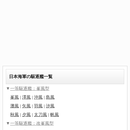
日本海軍の駆逐艦一覧
▼
一等駆逐艦：峯風型
峯風
|
澤風
|
沖風
|
島風
灘風
|
矢風
|
羽風
|
汐風
秋風
|
夕風
|
太刀風
|
帆風
▼
一等駆逐艦：改峯風型