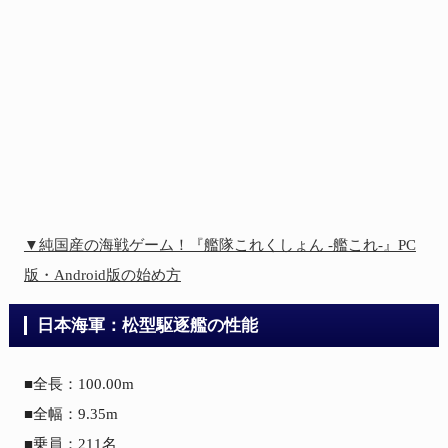
▼純国産の海戦ゲーム！『艦隊これくしょん -艦これ-』PC
版・Android版の始め方
日本海軍：松型駆逐艦の性能
■全長：100.00m

■全幅：9.35m

■乗員：211名
