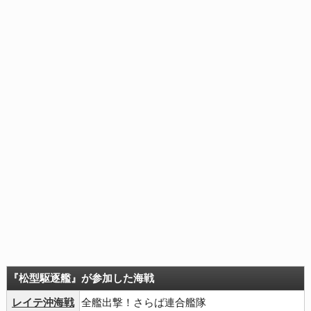
『松型駆逐艦』が参加した海戦
レイテ沖海戦
全艦出撃！さらば連合艦隊