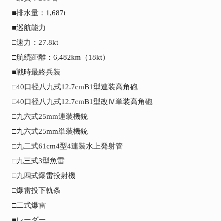
■排水量：1,687t

■巡航能力

□速力：27.8kt

□航続距離：6,482km（18kt）

■戦時最終兵装

□40口径八九式12.7cmB1型連装高角砲

□40口径八九式12.7cmB1型改Ⅳ単装高角砲

□九六式25mm連装機銃

□九六式25mm単装機銃

□九二式61cm4型4連装水上発射管

□九三式3型魚雷

□九四式爆雷投射機

□爆雷投下軌条

□二式爆雷

■レーダー
