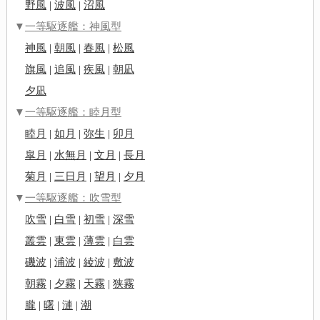
野風
|
波風
|
沼風
▼
一等駆逐艦：神風型
神風
|
朝風
|
春風
|
松風
旗風
|
追風
|
疾風
|
朝凪
夕凪
▼
一等駆逐艦：睦月型
睦月
|
如月
|
弥生
|
卯月
皐月
|
水無月
|
文月
|
長月
菊月
|
三日月
|
望月
|
夕月
▼
一等駆逐艦：吹雪型
吹雪
|
白雪
|
初雪
|
深雪
叢雲
|
東雲
|
薄雲
|
白雲
磯波
|
浦波
|
綾波
|
敷波
朝霧
|
夕霧
|
天霧
|
狭霧
朧
|
曙
|
漣
|
潮