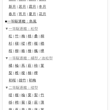
新月
|
若月
|
霜月
|
冬月
春月
|
宵月
|
夏月
|
花月
■
一等駆逐艦：島風
▼
一等駆逐艦：松型
松
|
竹
|
梅
|
桃
|
桑
|
桐
杉
|
槇
|
樅
|
樫
|
榧
|
楢
桜
|
柳
|
椿
|
檜
|
楓
|
欅
▼
一等駆逐艦：橘型／改松型
橘
|
楡
|
蔦
|
萩
|
柿
|
菫
梨
|
椎
|
榎
|
楠
|
樺
初桜
|
雄竹
|
初梅
▼
二等駆逐艦：樅型
樅
|
榧
|
楡
|
栗
|
梨
|
竹
柹
|
栂
|
菊
|
葵
|
萩
|
薄
藤
|
蔦
|
葦
|
菱
|
蓮
|
菫