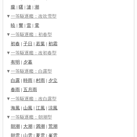
朧
|
曙
|
漣
|
潮
▼
一等駆逐艦：改吹雪型
暁
|
響
|
雷
|
電
▼
一等駆逐艦：初春型
初春
|
子日
|
若葉
|
初霜
▼
一等駆逐艦：改初春型
有明
|
夕暮
▼
一等駆逐艦：白露型
白露
|
時雨
|
村雨
|
夕立
春雨
|
五月雨
▼
一等駆逐艦：改白露型
海風
|
山風
|
江風
|
涼風
▼
一等駆逐艦：朝潮型
朝潮
|
大潮
|
満潮
|
荒潮
朝雲
|
山雲
|
夏雲
|
峯雲