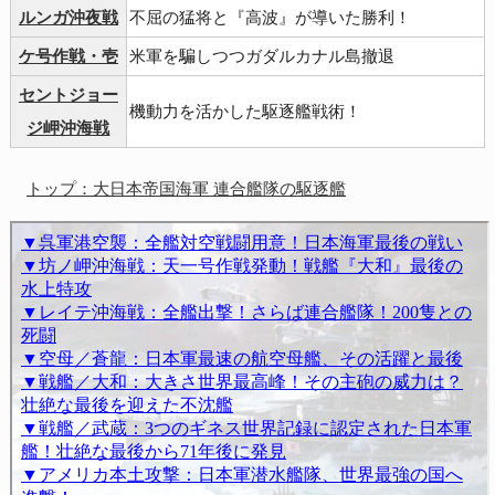
ルンガ沖夜戦
不屈の猛将と『高波』が導いた勝利！
ケ号作戦・壱
米軍を騙しつつガダルカナル島撤退
セントジョー
機動力を活かした駆逐艦戦術！
ジ岬沖海戦
トップ：大日本帝国海軍 連合艦隊の駆逐艦