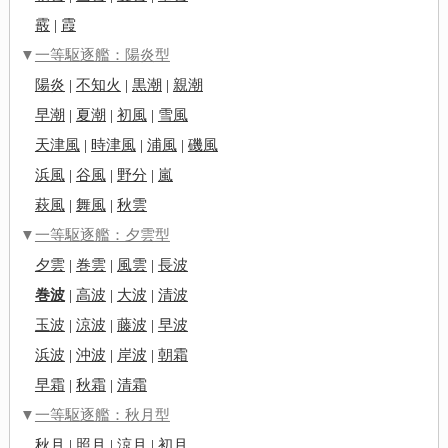
霰
|
霞
▼
一等駆逐艦：陽炎型
陽炎
|
不知火
|
黒潮
|
親潮
早潮
|
夏潮
|
初風
|
雪風
天津風
|
時津風
|
浦風
|
磯風
浜風
|
谷風
|
野分
|
嵐
萩風
|
舞風
|
秋雲
▼
一等駆逐艦：夕雲型
夕雲
|
巻雲
|
風雲
|
長波
巻波
|
高波
|
大波
|
清波
玉波
|
涼波
|
藤波
|
早波
浜波
|
沖波
|
岸波
|
朝霜
早霜
|
秋霜
|
清霜
▼
一等駆逐艦：秋月型
秋月
|
照月
|
涼月
|
初月