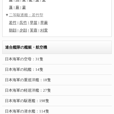
蓬
|
蕨
|
蓼
▼
二等駆逐艦：若竹型
若竹
|
呉竹
|
早苗
|
早蕨
朝顔
|
夕顔
|
芙蓉
|
刈萱
連合艦隊の艦艇・航空機
日本海軍の空母：31隻
日本海軍の戦艦：14隻
日本海軍の重巡洋艦：18隻
日本海軍の軽巡洋艦：27隻
日本海軍の駆逐艦：198隻
日本海軍の潜水艦：114隻