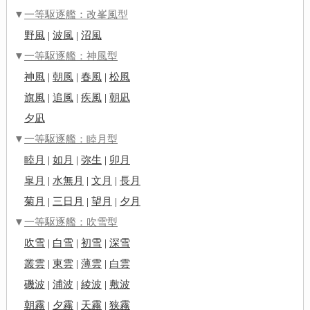
▼
一等駆逐艦：改峯風型
野風
|
波風
|
沼風
▼
一等駆逐艦：神風型
神風
|
朝風
|
春風
|
松風
旗風
|
追風
|
疾風
|
朝凪
夕凪
▼
一等駆逐艦：睦月型
睦月
|
如月
|
弥生
|
卯月
皐月
|
水無月
|
文月
|
長月
菊月
|
三日月
|
望月
|
夕月
▼
一等駆逐艦：吹雪型
吹雪
|
白雪
|
初雪
|
深雪
叢雲
|
東雲
|
薄雲
|
白雲
磯波
|
浦波
|
綾波
|
敷波
朝霧
|
夕霧
|
天霧
|
狭霧