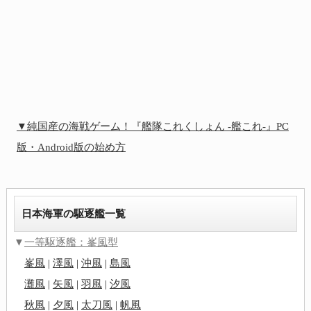
▼純国産の海戦ゲーム！『艦隊これくしょん -艦これ-』PC
版・Android版の始め方
日本海軍の駆逐艦一覧
▼
一等駆逐艦：峯風型
峯風
|
澤風
|
沖風
|
島風
灘風
|
矢風
|
羽風
|
汐風
秋風
|
夕風
|
太刀風
|
帆風