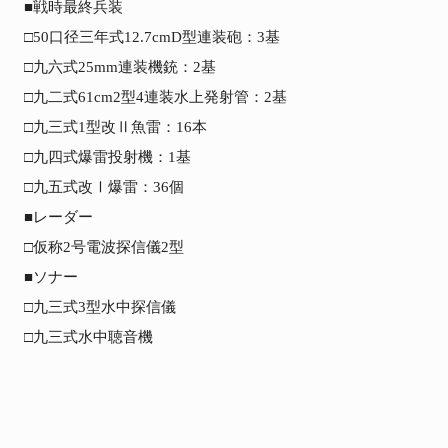
■戦時最終兵装

□50口径三年式12.7cmD型連装砲：3基

□九六式25mm連装機銃：2基

□九二式61cm2型4連装水上発射管：2基

□九三式1型改Ⅱ魚雷：16本

□九四式爆雷投射機：1基

□九五式改Ⅰ爆雷：36個

■レーダー

□仮称2号電波探信儀2型

■ソナー

□九三式3型水中探信儀

□九三式水中聴音機