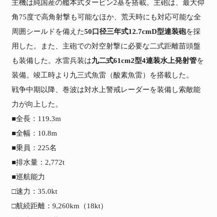
主機は純国産の艦本式タービン2基を搭載。主砲は、最大仰
角75度で高角射撃も可能なほか、荒天時にも対応可能な全
周囲シールドを備えた
50口径三年式12.7cmD型連装砲
を採
用した。また、主砲での対空射撃に必要な二式距離苗頭盤
も装備した。水雷兵装は
九二式61cm2型4連装水上発射管
を
装備。竣工時より九三式魚雷（酸素魚雷）を搭載した。

戦争中期以降、巻波は対水上警戒レーダーを装備し索敵能
力が向上した。

■全長：119.3m

■全幅：10.8m

■乗員：225名

■排水量：2,772t

■巡航能力

□速力：35.0kt

□航続距離：9,260km（18kt）
