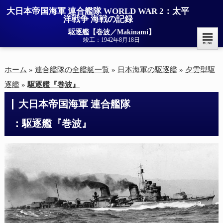
大日本帝国海軍 連合艦隊 WORLD WAR 2：太平
洋戦争 海戦の記録
駆逐艦【巻波／Makinami】
竣工：1942年8月18日
ホーム
»
連合艦隊の全艦艇一覧
»
日本海軍の駆逐艦
»
夕雲型駆
逐艦
»
駆逐艦『巻波』
大日本帝国海軍 連合艦隊

：駆逐艦『巻波』