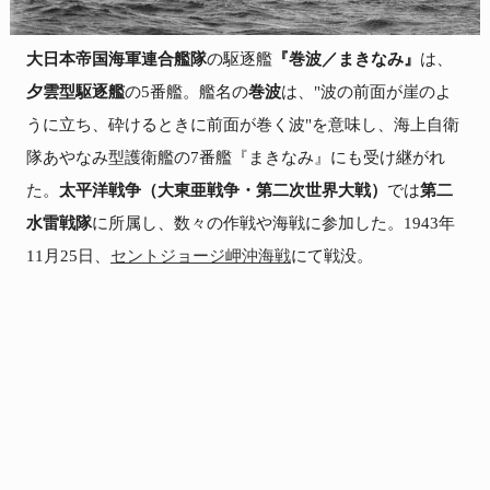
大日本帝国海軍連合艦隊
の駆逐艦
『巻波／まきなみ』
は、
夕雲型駆逐艦
の5番艦。艦名の
巻波
は、"波の前面が崖のよ
うに立ち、砕けるときに前面が巻く波"を意味し、海上自衛
隊あやなみ型護衛艦の7番艦『まきなみ』にも受け継がれ
た。
太平洋戦争（大東亜戦争・第二次世界大戦）
では
第二
水雷戦隊
に所属し、数々の作戦や海戦に参加した。1943年
11月25日、
セントジョージ岬沖海戦
にて戦没。