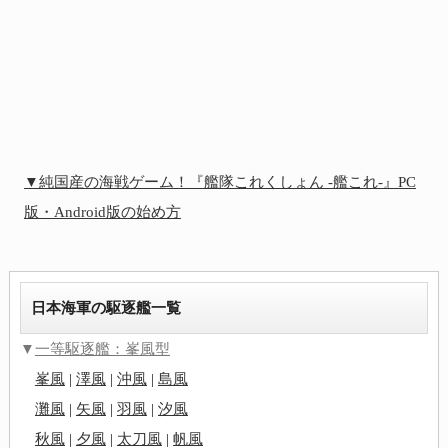
▼純国産の海戦ゲーム！『艦隊これくしょん -艦これ-』PC
版・Android版の始め方
日本海軍の駆逐艦一覧
▼
一等駆逐艦：峯風型
峯風
|
澤風
|
沖風
|
島風
灘風
|
矢風
|
羽風
|
汐風
秋風
|
夕風
|
太刀風
|
帆風