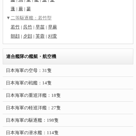
蓬
|
蕨
|
蓼
▼
二等駆逐艦：若竹型
若竹
|
呉竹
|
早苗
|
早蕨
朝顔
|
夕顔
|
芙蓉
|
刈萱
連合艦隊の艦艇・航空機
日本海軍の空母：31隻
日本海軍の戦艦：14隻
日本海軍の重巡洋艦：18隻
日本海軍の軽巡洋艦：27隻
日本海軍の駆逐艦：198隻
日本海軍の潜水艦：114隻