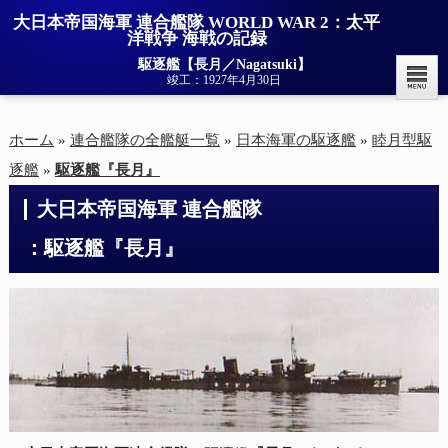
大日本帝国海軍 連合艦隊 WORLD WAR 2：太平
洋戦争 海戦の記録
駆逐艦【長月／Nagatsuki】
竣工：1927年4月30日
ホーム
»
連合艦隊の全艦艇一覧
»
日本海軍の駆逐艦
»
睦月型駆
逐艦
»
駆逐艦『長月』
大日本帝国海軍 連合艦隊

：駆逐艦『長月』