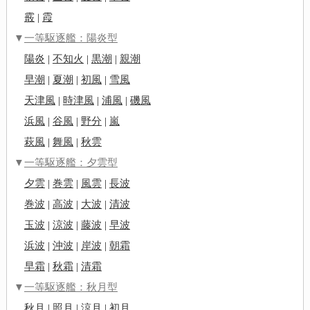
霰
|
霞
▼
一等駆逐艦：陽炎型
陽炎
|
不知火
|
黒潮
|
親潮
早潮
|
夏潮
|
初風
|
雪風
天津風
|
時津風
|
浦風
|
磯風
浜風
|
谷風
|
野分
|
嵐
萩風
|
舞風
|
秋雲
▼
一等駆逐艦：夕雲型
夕雲
|
巻雲
|
風雲
|
長波
巻波
|
高波
|
大波
|
清波
玉波
|
涼波
|
藤波
|
早波
浜波
|
沖波
|
岸波
|
朝霜
早霜
|
秋霜
|
清霜
▼
一等駆逐艦：秋月型
秋月
|
照月
|
涼月
|
初月