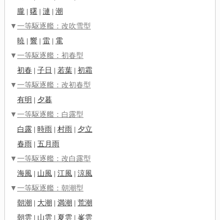
朧
|
曙
|
漣
|
潮
▼
一等駆逐艦：改吹雪型
暁
|
響
|
雷
|
電
▼
一等駆逐艦：初春型
初春
|
子日
|
若葉
|
初霜
▼
一等駆逐艦：改初春型
有明
|
夕暮
▼
一等駆逐艦：白露型
白露
|
時雨
|
村雨
|
夕立
春雨
|
五月雨
▼
一等駆逐艦：改白露型
海風
|
山風
|
江風
|
涼風
▼
一等駆逐艦：朝潮型
朝潮
|
大潮
|
満潮
|
荒潮
朝雲
|
山雲
|
夏雲
|
峯雲